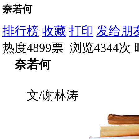
奈若何
排行榜
收藏
打印
发给朋
热度4899票 浏览4344次
奈若何
文/谢林涛