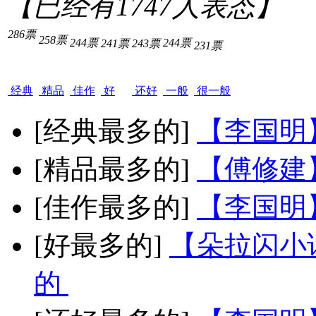
【已经有
1747
人表态】
286票
258票
244票
244票
241票
243票
231票
经典
精品
佳作
好
还好
一般
很一般
[经典最多的]
【李国明
[精品最多的]
【傅修建
[佳作最多的]
【李国明
[好最多的]
【朵拉闪小
的