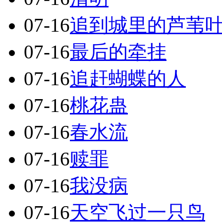
07-16
追到城里的芦苇
07-16
最后的牵挂
07-16
追赶蝴蝶的人
07-16
桃花蛊
07-16
春水流
07-16
赎罪
07-16
我没病
07-16
天空飞过一只鸟