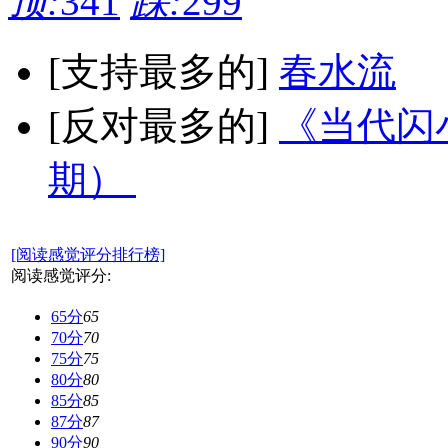
顶:
341
踩:
299
[支持最多的]
春水流
[反对最多的]
《当代闪小
期）
[阅读感觉评分排行榜]
阅读感觉评分:
65分
65
70分
70
75分
75
80分
80
85分
85
87分
87
90分
90