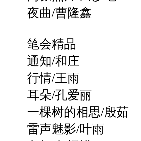
夜曲/曹隆鑫
笔会精品
通知/和庄
行情/王雨
耳朵/孔爱丽
一棵树的相思/殷茹
雷声魅影/叶雨