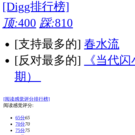
[Digg排行榜]
顶:
400
踩:
810
[支持最多的]
春水流
[反对最多的]
《当代闪小
期）
[阅读感觉评分排行榜]
阅读感觉评分:
65分
65
70分
70
75分
75