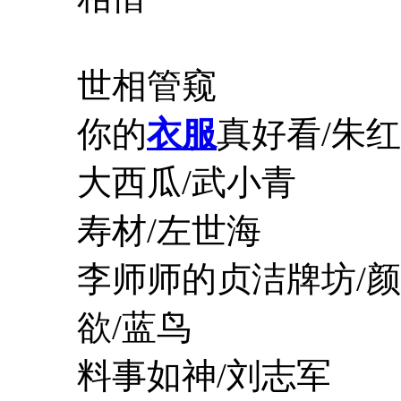
世相管窥
你的
衣服
真好看/朱
大西瓜/武小青
寿材/左世海
李师师的贞洁牌坊/颜
欲/蓝鸟
料事如神/刘志军