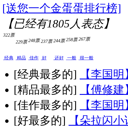
[送您一个金蛋蛋排行榜]
【已经有
1805
人表态】
322票
267票
258票
248票
244票
237票
229票
经典
精品
佳作
好
还好
一般
很一般
[经典最多的]
【李国明
[精品最多的]
【傅修建
[佳作最多的]
【李国明
[好最多的]
【朵拉闪小