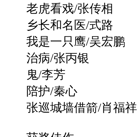
老虎看戏/张传相
乡长和名医/式路
我是一只鹰/吴宏鹏
治病/张丙银
鬼/李芳
陪护/秦心
张巡城墙借箭/肖福祥