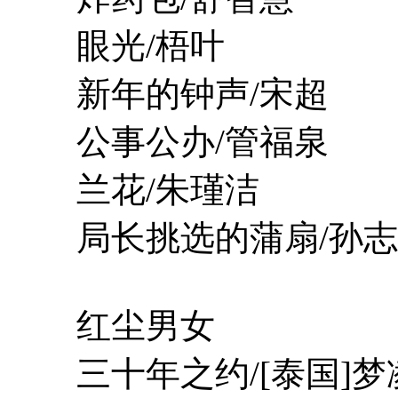
眼光/梧叶
新年的钟声/宋超
公事公办/管福泉
兰花/朱瑾洁
局长挑选的蒲扇/孙志
红尘男女
三十年之约/[泰国]梦