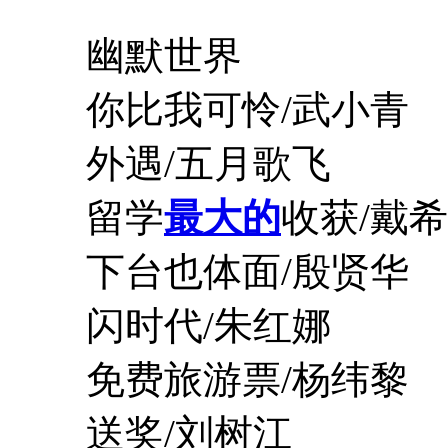
幽默世界
你比我可怜/武小青
外遇/五月歌飞
留学
最大的
收获/戴希
下台也体面/殷贤华
闪时代/朱红娜
免费旅游票/杨纬黎
送奖/刘树江