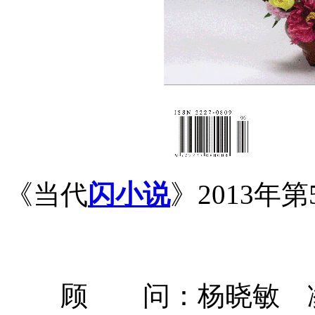
《当代
闪小说
》2013年
顾 问：杨晓敏 凌