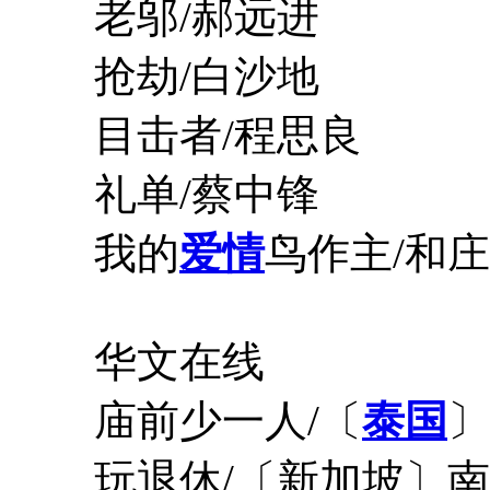
老邬/郝远进
抢劫/白沙地
目击者/程思良
礼单/蔡中锋
我的
爱情
鸟作主/和庄
华文在线
庙前少一人/〔
泰国
〕
玩退休/〔新加坡〕南