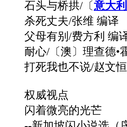
石头与桥拱/〔
意大利
杀死丈夫/张维 编译
父母有别/费方利 编
耐心/〔澳〕理查德•霍
打死我也不说/赵文恒
权威视点
闪着微亮的光芒
--新加坡闪小说选（序