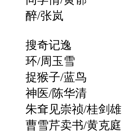
醉/张岚
搜奇记逸
环/周玉雪
捉猴子/蓝鸟
神医/陈华清
朱耷见崇祯/桂剑雄
曹雪芹卖书/黄克庭