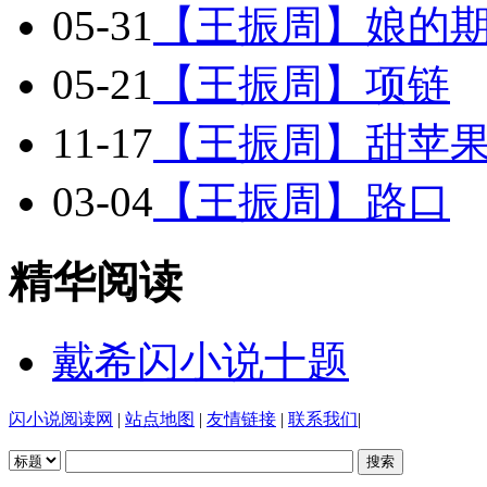
05-31
【王振周】娘的
05-21
【王振周】项链
11-17
【王振周】甜苹
03-04
【王振周】路口
精华阅读
戴希闪小说十题
闪小说阅读网
|
站点地图
|
友情链接
|
联系我们
|