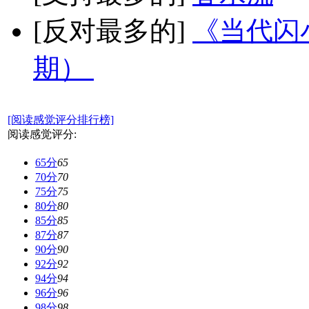
[反对最多的]
《当代闪小
期）
[阅读感觉评分排行榜]
阅读感觉评分:
65分
65
70分
70
75分
75
80分
80
85分
85
87分
87
90分
90
92分
92
94分
94
96分
96
98分
98