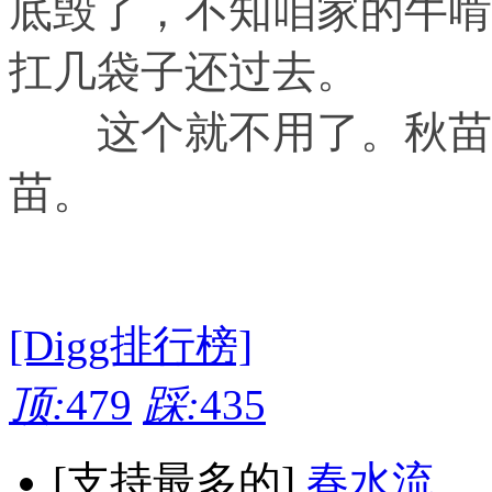
底毁了，不知咱家的牛啃
扛几袋子还过去。
这个就不用了。秋苗诡
苗。
[Digg排行榜]
顶:
479
踩:
435
[支持最多的]
春水流