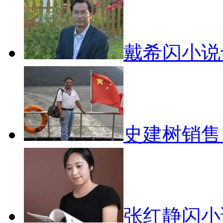
戴希闪小说
史建树销
张红静闪