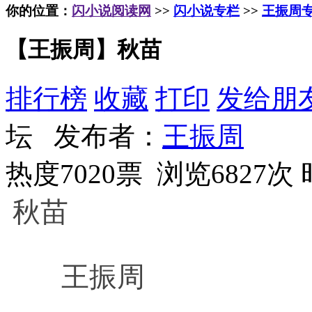
你的位置：
闪小说阅读网
>>
闪小说专栏
>>
王振周
【王振周】秋苗
排行榜
收藏
打印
发给朋
坛 发布者：
王振周
热度7020票 浏览6827次
秋苗
王振周