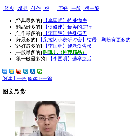
经典
精品
佳作
好
还好
一般
很一般
[经典最多的]
【李国明】特殊病房
[精品最多的]
【傅修建】最美的逆行
[佳作最多的]
【李国明】特殊病房
[好最多的]
【朵拉闪小说研讨会】结语：期盼有更多的
[还好最多的]
【李国明】魏老汉告状
[一般最多的]
叫魂儿（推荐精品）
[很一般最多的]
【李国明】选举之后
阅读上一篇
阅读下一篇
图文欣赏