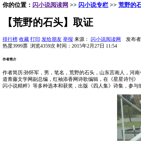
你的位置：
闪小说阅读网
>>
闪小说专栏
>>
荒野的
【荒野的石头】取证
排行榜
收藏
打印
发给朋友
举报
来源：
闪小说阅读网
发布者
热度3999票 浏览4359次
时间：2015年2月27日 11:54
作者简介
作者简历:孙怀军，男，笔名，荒野的石头，山东莒南人，河
道青藤文学网副总编，红袖添香网诗歌编辑，在《星星诗刊》
闪小说精粹》等多种选本和获奖，出版《四人集》诗集，参与