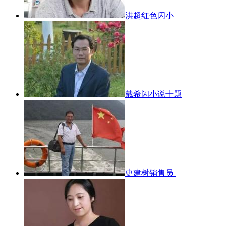
洪超红色闪小
戴希闪小说十题
史建树销售员