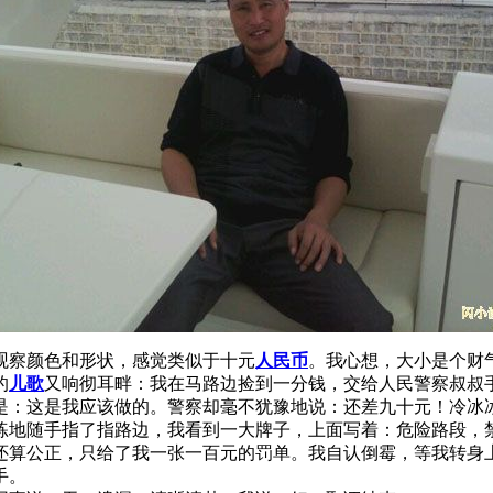
观察颜色和形状，感觉类似于十元
人民币
。我心想，大小是个财
的
儿歌
又响彻耳畔：我在马路边捡到一分钱，交给人民警察叔叔
是：这是我应该做的。警察却毫不犹豫地说：还差九十元！冷冰
练地随手指了指路边，我看到一大牌子，上面写着：危险路段，
算公正，只给了我一张一百元的罚单。我自认倒霉，等我转身上
手。