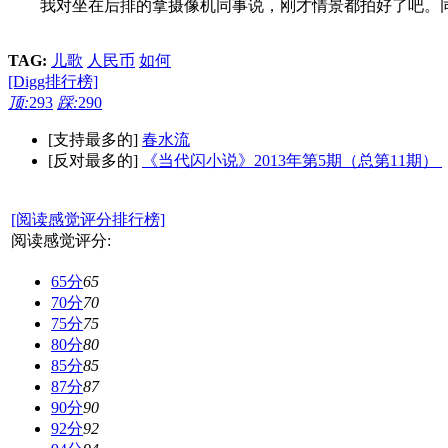
我对坐在后排的拿摄像机同事说，刚才情景都拍好了吧。同
TAG:
儿歌
人民币
如何
[Digg排行榜]
顶:
293
踩:
290
[支持最多的]
春水流
[反对最多的]
《当代闪小说》2013年第5期（总第11期）
[阅读感觉评分排行榜]
阅读感觉评分:
65分
65
70分
70
75分
75
80分
80
85分
85
87分
87
90分
90
92分
92