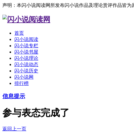
声明：本闪小说阅读网所发布闪小说作品及理论赏评作品皆为
首页
闪小说阅读
闪小说专栏
闪小说书屋
闪小说理论
闪小说动态
闪小说历史
闪小说网
排行榜
信息提示
参与表态完成了
返回上一页