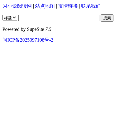
闪小说阅读网
|
站点地图
|
友情链接
|
联系我们
|
Powered by SupeSite
7.5
| |
闽ICP备2025097108号-2