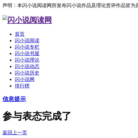
声明：本闪小说阅读网所发布闪小说作品及理论赏评作品皆为
首页
闪小说阅读
闪小说专栏
闪小说书屋
闪小说理论
闪小说动态
闪小说历史
闪小说网
排行榜
信息提示
参与表态完成了
返回上一页