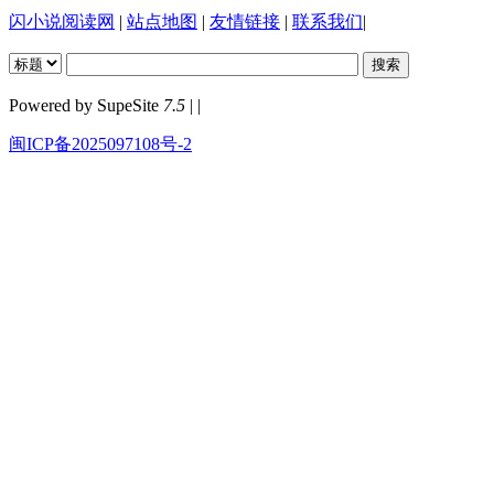
闪小说阅读网
|
站点地图
|
友情链接
|
联系我们
|
Powered by SupeSite
7.5
| |
闽ICP备2025097108号-2