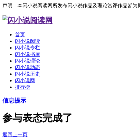
声明：本闪小说阅读网所发布闪小说作品及理论赏评作品皆为
首页
闪小说阅读
闪小说专栏
闪小说书屋
闪小说理论
闪小说动态
闪小说历史
闪小说网
排行榜
信息提示
参与表态完成了
返回上一页