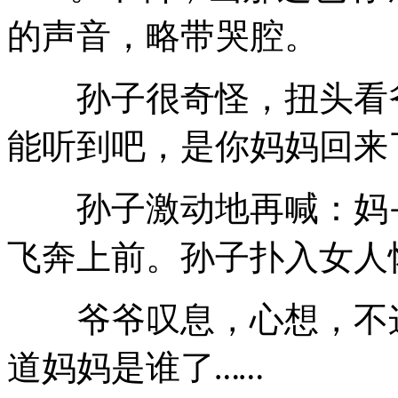
的声音，略带哭腔。
孙子很奇怪，扭头看爷
能听到吧，是你妈妈回来
孙子激动地再喊：妈
飞奔上前。孙子扑入女人
爷爷叹息，心想，不这
道妈妈是谁了
……