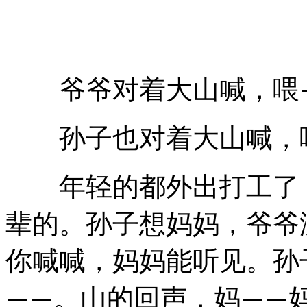
爷爷对着大山喊，喂
孙子也对着大山喊，
年轻的都外出打工了，
辈的。孙子想妈妈，爷爷
你喊喊，妈妈能听见。孙
。山的回声，妈
——
——