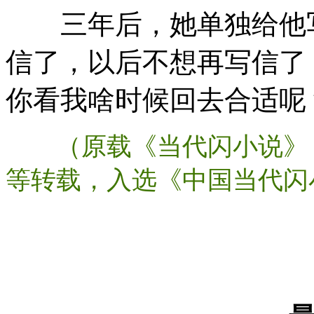
三年后，她单独给他写
信了，以后不想再写信了
你看我啥时候回去合适呢
（原载《当代闪小说》，
等转载，入选《中国当代闪