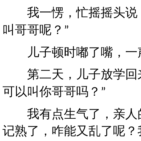
我一愣，忙摇摇头说
叫哥哥呢？
”
儿子顿时嘟了嘴，一
第二天，儿子放学回
可以叫你哥哥吗？
”
我有点生气了，亲人的
记熟了，咋能又乱了呢？