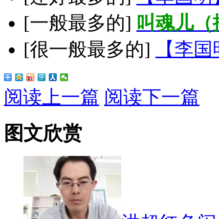
[一般最多的]
叫魂儿（
[很一般最多的]
【李国
阅读上一篇
阅读下一篇
图文欣赏