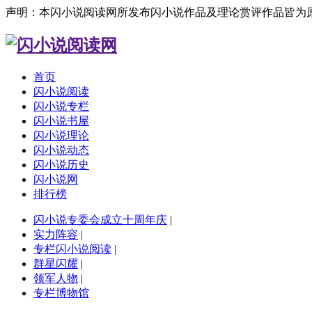
声明：本闪小说阅读网所发布闪小说作品及理论赏评作品皆为
首页
闪小说阅读
闪小说专栏
闪小说书屋
闪小说理论
闪小说动态
闪小说历史
闪小说网
排行榜
闪小说专委会成立十周年庆
|
实力阵容
|
专栏闪小说阅读
|
群星闪耀
|
领军人物
|
专栏博物馆