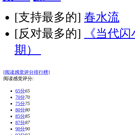
[支持最多的]
春水流
[反对最多的]
《当代闪小
期）
[阅读感觉评分排行榜]
阅读感觉评分:
65分
65
70分
70
75分
75
80分
80
85分
85
87分
87
90分
90