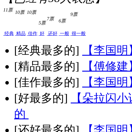
11票
10票
10票
9票
7票
6票
5票
经典
精品
佳作
好
还好
一般
很一般
[经典最多的]
【李国明
[精品最多的]
【傅修建
[佳作最多的]
【李国明
[好最多的]
【朵拉闪小
的
[还好最多的]
【李国明