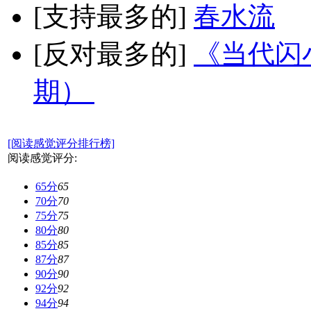
[支持最多的]
春水流
[反对最多的]
《当代闪小
期）
[阅读感觉评分排行榜]
阅读感觉评分:
65分
65
70分
70
75分
75
80分
80
85分
85
87分
87
90分
90
92分
92
94分
94