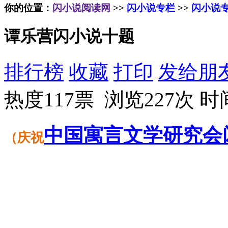
你的位置：
闪小说阅读网
>>
闪小说专栏
>>
闪小说
谭乐营闪小说十题
排行榜
收藏
打印
发给朋
热度117票 浏览227次
时间
中国
寓言
文学
研究会
（
庆祝