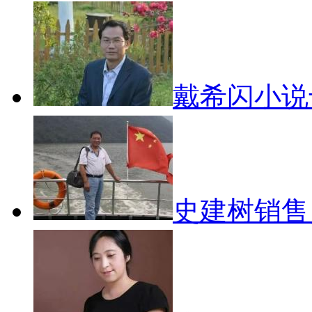
戴希闪小说
史建树销