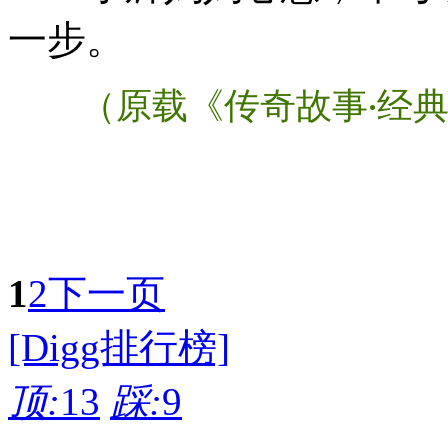
一步。
（原载《传奇故事
经
·
1
2
下一页
[Digg排行榜]
顶:
13
踩:
9