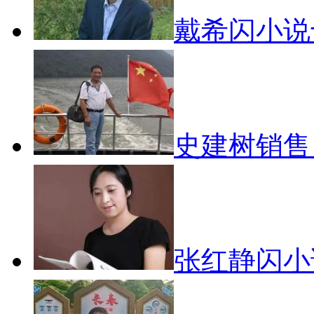
戴希闪小说
史建树销
张红静闪