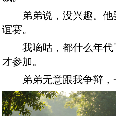
弟弟说，没兴趣。他要
谊赛。
我嘀咕，都什么年代了
才参加。
弟弟无意跟我争辩，