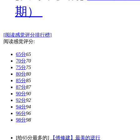
期）
[阅读感觉评分排行榜]
阅读感觉评分:
65分
65
70分
70
75分
75
80分
80
85分
85
87分
87
90分
90
92分
92
94分
94
96分
96
98分
98
[给65分最多的]
【傅修建】最美的逆行