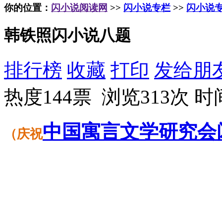
你的位置：
闪小说阅读网
>>
闪小说专栏
>>
闪小说
韩铁照闪小说八题
排行榜
收藏
打印
发给朋
热度144票 浏览313次
时间
中国
寓言
文学
研究会
（
庆祝