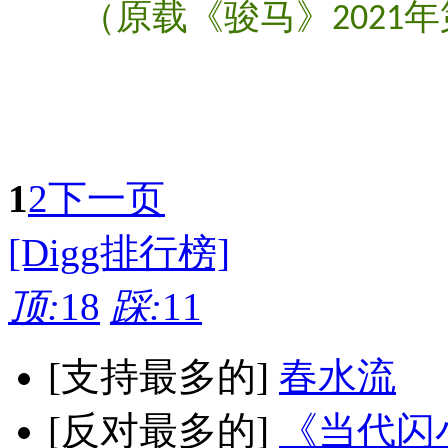
（原载《骏马》
年
2021
1
2
下一页
[Digg排行榜]
顶:
18
踩:
11
[支持最多的]
春水流
[反对最多的]
《当代闪小