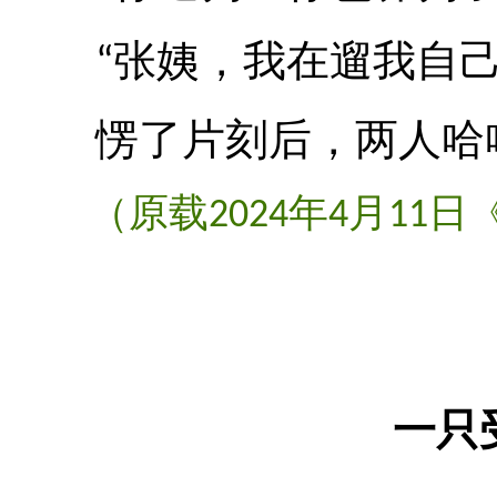
张姨，我在遛我自
“
愣了片刻后，两人哈
（原载
年
月
日
2024
4
11
一只