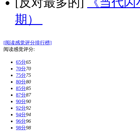
[反对最多的]
《当代闪小
期）
[阅读感觉评分排行榜]
阅读感觉评分:
65分
65
70分
70
75分
75
80分
80
85分
85
87分
87
90分
90
92分
92
94分
94
96分
96
98分
98