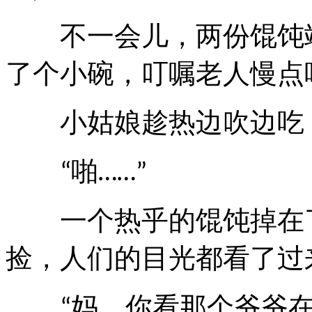
不一会儿，两份馄饨端
了个小碗，叮嘱老人慢点
小姑娘趁热边吹边吃，
啪
“
……”
一个热乎的馄饨掉在了
捡，人们的目光都看了过
妈，你看那个爷爷
“