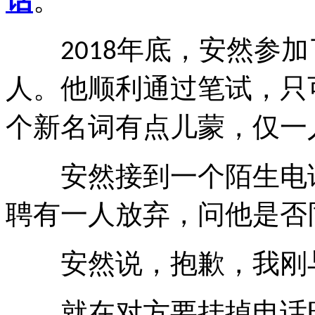
话
。
年底，安然参加
2018
人。他顺利通过笔试，只
个新名词有点儿蒙，仅一
安然接到一个陌生电话
聘有一人放弃，问他是否
安然说，抱歉，我刚与
就在对方要挂掉电话时