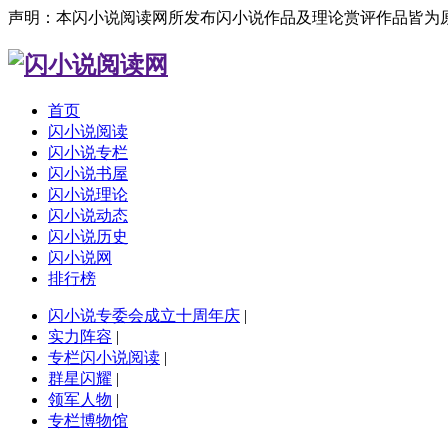
声明：本闪小说阅读网所发布闪小说作品及理论赏评作品皆为
首页
闪小说阅读
闪小说专栏
闪小说书屋
闪小说理论
闪小说动态
闪小说历史
闪小说网
排行榜
闪小说专委会成立十周年庆
|
实力阵容
|
专栏闪小说阅读
|
群星闪耀
|
领军人物
|
专栏博物馆