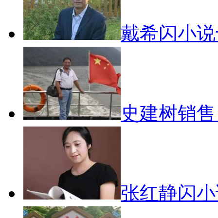
戴希闪小说
史建树销
张红静闪