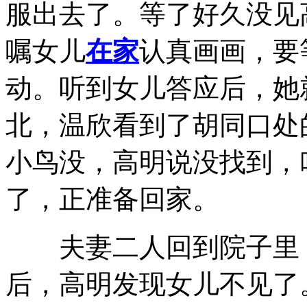
服出去了。等了好久没见
嘱女儿
在家
认真画画，要
动。听到女儿答应后，她
北，温欣看到了胡同口处
小鸟没，高明说没找到，
了，正准备回家。
夫妻二人回到院子里，
后，高明发现女儿不见了