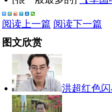
阅读上一篇
阅读下一篇
图文欣赏
洪超红色