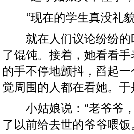
现在的学生真没礼
“
就在人们议论纷纷的时
了馄饨。接着，她看看手
的手不停地颤抖，舀起一
觉周围的人都在看她。于
小姑娘说：
老爷爷
“
了以前给去世的爷爷喂饭