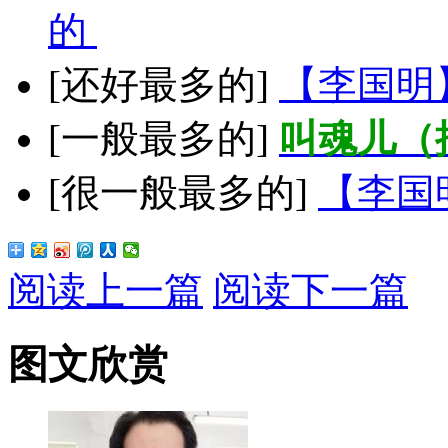
的
[还好最多的]
【李国明
[一般最多的]
叫魂儿（
[很一般最多的]
【李国
阅读上一篇
阅读下一篇
图文欣赏