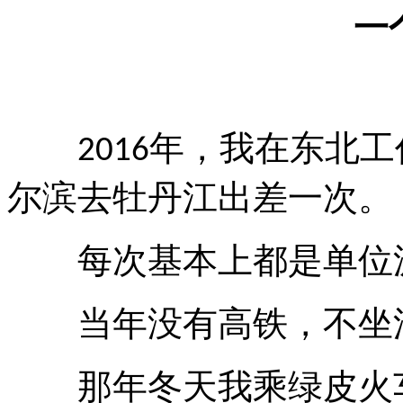
一
年，我在东北工
2016
尔滨去牡丹江出差一次。
每次基本上都是单位
当年没有高铁，不坐汽
那年冬天我乘绿皮火