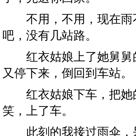
不用，不用，现在雨不
吧，没有几站路。
红衣姑娘上了她舅舅的
又停下来，倒回到车站。
红衣姑娘下车，把她的
笑，上了车。
此刻的我接过雨伞，呆