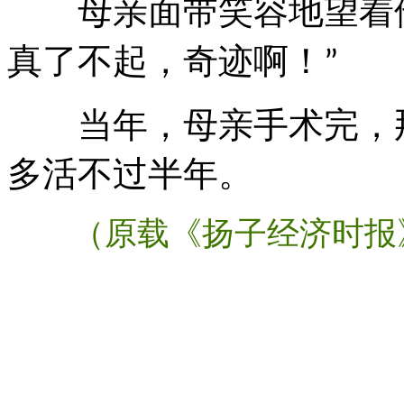
母亲面带笑容地望着他
真了不起，奇迹啊！
”
当年，母亲手术完，那
多活不过半年。
（原载《扬子经济时报