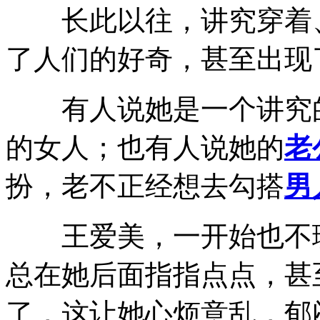
长此以往，讲究穿着、
了人们的好奇，甚至出现
有人说她是一个讲究的
的女人；也有人说她的
老
扮，老不正经想去勾搭
男
王爱美，一开始也不理
总在她后面指指点点，甚
了，这让她心烦意乱，郁