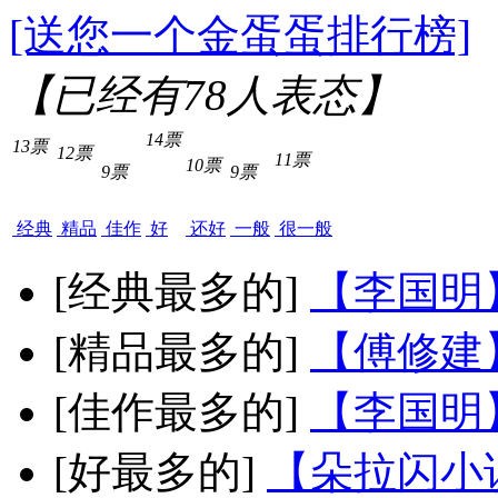
[送您一个金蛋蛋排行榜]
【已经有
78
人表态】
14票
13票
12票
11票
10票
9票
9票
经典
精品
佳作
好
还好
一般
很一般
[经典最多的]
【李国明
[精品最多的]
【傅修建
[佳作最多的]
【李国明
[好最多的]
【朵拉闪小