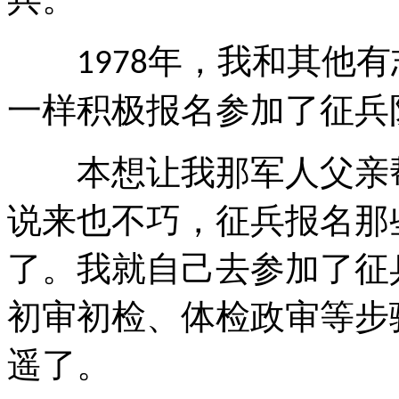
年，我和其他有
1978
一样积极报名参加了征兵
本想让我那军人父亲帮
说来也不巧，征兵报名那
了。我就自己去参加了征
初审初检、体检政审等步
遥了。