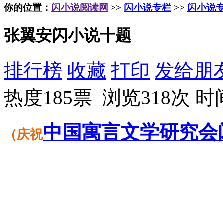
你的位置：
闪小说阅读网
>>
闪小说专栏
>>
闪小说
张翼安闪小说十题
排行榜
收藏
打印
发给朋
热度185票 浏览318次
时间
中国
寓言
文学
研究会
（
庆祝