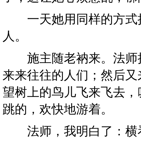
一天她用同样的方式拾
人。
施主随老衲来。法师
来来往往的人们；然后又
望树上的鸟儿飞来飞去，
跳的，欢快地游着。
法师，我明白了：横看