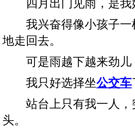
四月出门见雨，是我
我兴奋得像小孩子一样
地走回去。
可是雨越下越来劲儿，
我只好选择坐
公交车
站台上只有我一人，突
头。