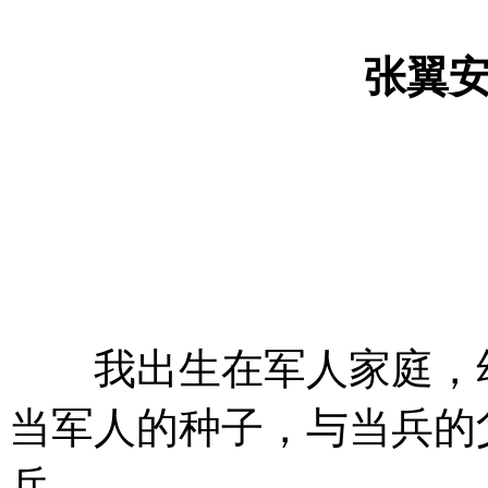
张翼
我出生在军人家庭，幼
当军人的种子，与当兵的
兵。