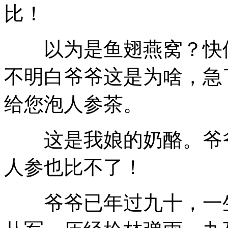
比！
以为是鱼翅燕窝？快倒
不明白爷爷这是为啥，急
给您泡人参茶。
这是我娘的奶酪。爷爷
人参也比不了！
爷爷已年过九十，一生