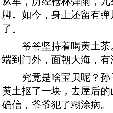
从军，历经枪林弹雨，九
脚。如今，身上还留有弹
了。
爷爷坚持着喝黄土茶。
端到门外，面朝大海，有
究竟是啥宝贝呢？孙子
黄土抠了一块，去屋后的
确信，爷爷犯了糊涂病。