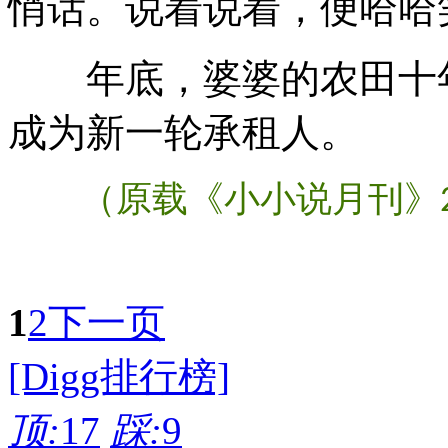
悄话。说着说着，便哈哈
年底，婆婆的农田十年
成为新一轮承租人。
（原载《小小说月刊》
1
2
下一页
[Digg排行榜]
顶:
17
踩:
9