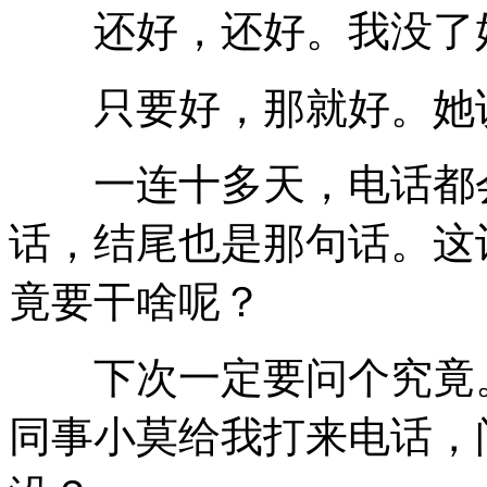
还好，还好。我没了好
只要好，那就好。她说
一连十多天，电话都会
话，结尾也是那句话。这
竟要干啥呢？
下次一定要问个究竟。
同事小莫给我打来电话，