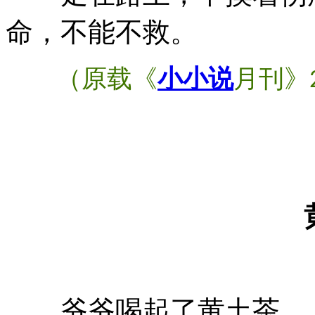
命，不能不救。
（原载《
小小说
月刊》
爷爷喝起了黄土茶。