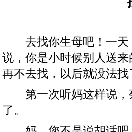
去找你生母吧！一天，
说，你是小时候别人送来
再不去找，以后就没法找
第一次听妈这样说，菊
了。
妈，您不是说胡话吧