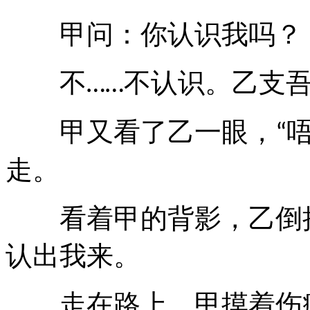
甲问：你认识我吗？
不
不认识。乙支
……
甲又看了乙一眼，
“
走。
看着甲的背影，乙倒抽
认出我来。
走在路上，甲摸着伤疤