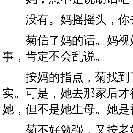
没有。妈摇摇头，你去
菊信了妈的话。妈视她
事，肯定不会乱说。
按妈的指点，菊找到了
实。可是，她去那家后才
她，但不是她生母。她是
菊不好勉强，又按老妈