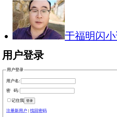
于福明闪
用户登录
用户登录
用户名:
密 码:
记住我
注册新用户
|
找回密码