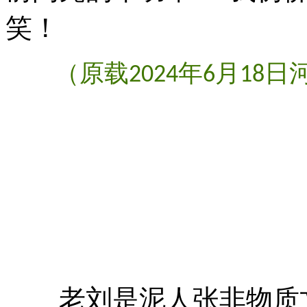
笑！
（原载
年
月
日
2024
6
18
老刘是泥人张非物质文