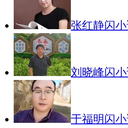
张红静闪
刘晓峰闪
于福明闪