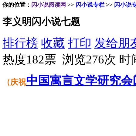
你的位置：
闪小说阅读网
>>
闪小说专栏
>>
闪小说
李义明闪小说七题
排行榜
收藏
打印
发给朋
热度182票 浏览276次
时间
中国
寓言
文学
研究会
（
庆祝