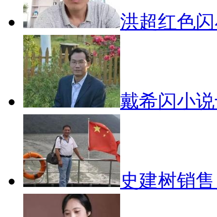
洪超红色
戴希闪小说
史建树销