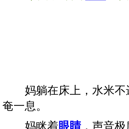
妈躺在床上，水米不进
奄一息。
妈眯着
眼睛
，声音极