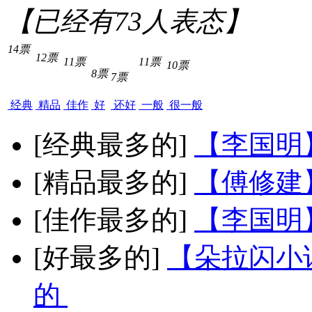
【已经有
73
人表态】
14票
12票
11票
11票
10票
8票
7票
经典
精品
佳作
好
还好
一般
很一般
[经典最多的]
【李国明
[精品最多的]
【傅修建
[佳作最多的]
【李国明
[好最多的]
【朵拉闪小
的