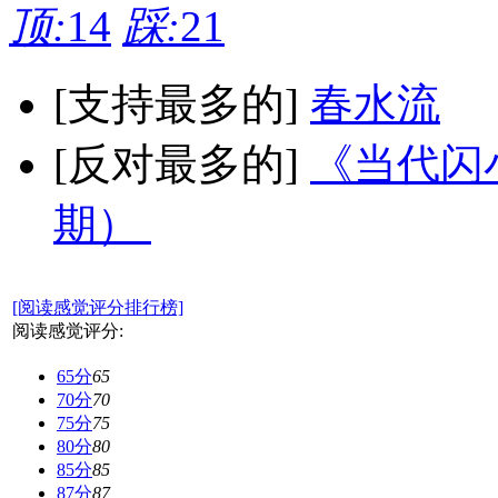
顶:
14
踩:
21
[支持最多的]
春水流
[反对最多的]
《当代闪小
期）
[阅读感觉评分排行榜]
阅读感觉评分:
65分
65
70分
70
75分
75
80分
80
85分
85
87分
87