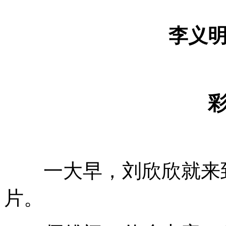
李义
一大早，刘欣欣就来到
片。